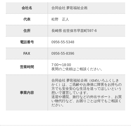
会社名
合同会社 夢彩福祉企画
代表
松野 正人
住所
長崎県 佐世保市早苗町597-6
電話番号
0956-55-5348
FAX
0956-55-8396
7:00〜18:00
営業時間
夜間のご依頼はご相談ください。
合同会社 夢彩福祉企画（ゆめいろふくしき
かく）は、ご高齢やお身体に障害をお持ちの
方でも安全安心な生活を送ってほしいという
事業内容
想いで運営しています。
送迎や通院、旅行などの外出サポート、お買
い物代行など、お困りごとは何でもご相談く
ださい。