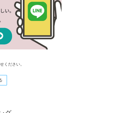
せください。
る
ング