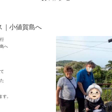
ス｜小値賀島へ
行
島へ
て
た
けます。